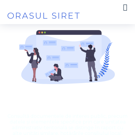
ORASUL SIRET
Monitorul oficial local
Consultă documentele de interes public, precum
datele și elementele specifice prin care unitatea
administrativ-teritorială se distinge în raport cu
alte unități similare, hotărârile consiliului local,